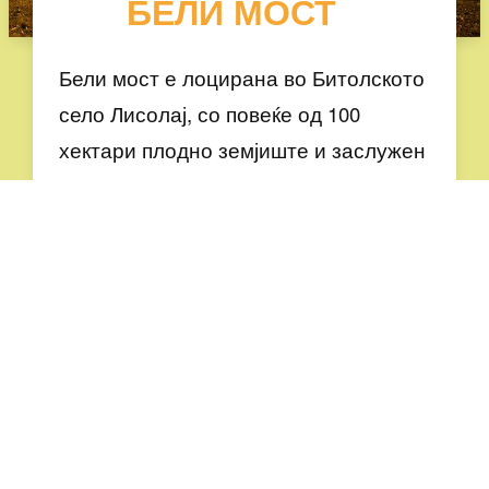
БЕЛИ МОСТ
Бели мост е лоцирана во Битолското
село Лисолај, со повеќе од 100
хектари плодно земјиште и заслужен
за досегашното постоење и успешна
работа е основачот на фармата, 70-
годишниот Миле Видановски од село
Бабино.